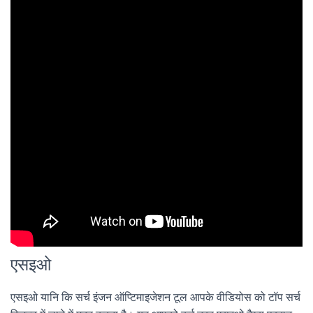
एसइओ
एसइओ यानि कि सर्च इंजन ऑप्टिमाइजेशन टूल आपके वीडियोस को टॉप सर्च