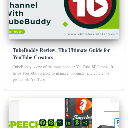
TubeBuddy Review: The Ultimate Guide for
YouTube Creators
TubeBuddy is one of the most popular YouTube SEO tools. It
helps YouTube creators to manage, optimize, and efficiently
grow their YouTube
F
P
X
L
T
S
a
i
i
h
h