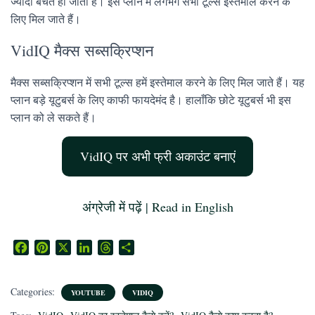
ज्यादा बचत हो जाती है। इस प्लान में लगभग सभी टूल्स इस्तेमाल करने के
लिए मिल जाते हैं।
VidIQ मैक्स सब्सक्रिप्शन
मैक्स सब्सक्रिप्शन में सभी टूल्स हमें इस्तेमाल करने के लिए मिल जाते हैं। यह
प्लान बड़े यूटुबर्स के लिए काफी फायदेमंद है। हालाँकि छोटे यूटुबर्स भी इस
प्लान को ले सकते हैं।
VidIQ पर अभी फ्री अकाउंट बनाएं
अंग्रेजी में पढ़ें
|
Read in English
F
P
X
L
T
S
a
i
i
h
h
c
n
n
r
a
Categories:
e
t
k
e
r
YOUTUBE
VIDIQ
b
e
e
a
e