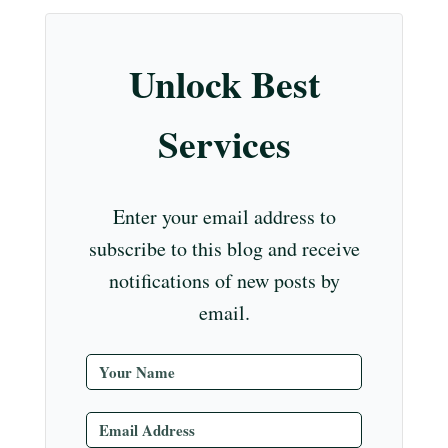
m
t
r
ub
e
Unlock Best
C
ha
Services
nn
el
Enter your email address to
subscribe to this blog and receive
notifications of new posts by
email.